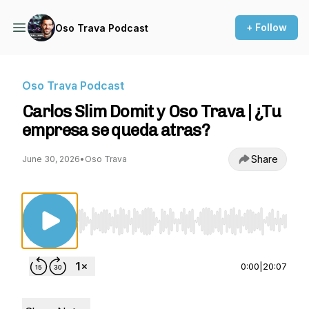
+ Follow
Oso Trava Podcast
Oso Trava Podcast
Carlos Slim Domit y Oso Trava | ¿Tu
empresa se queda atras?
Share
June 30, 2026
•
Oso Trava
Use Left/Right to seek, Home/End to jump to st
0:00
|
20:07