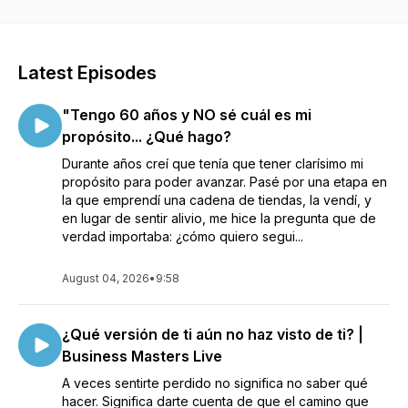
la vida en sus propios términos. En episodios cortos te
presento una serie de preguntas, conversaciones e ideas
que te ayudarán a conocer lo que te mueve, ser mejor en lo
que haces y vivir una vida más grande.
Latest Episodes
"Tengo 60 años y NO sé cuál es mi
propósito... ¿Qué hago?
Durante años creí que tenía que tener clarísimo mi
propósito para poder avanzar. Pasé por una etapa en
la que emprendí una cadena de tiendas, la vendí, y
en lugar de sentir alivio, me hice la pregunta que de
verdad importaba: ¿cómo quiero segui...
August 04, 2026
•
9:58
¿Qué versión de ti aún no haz visto de ti? |
Business Masters Live
A veces sentirte perdido no significa no saber qué
hacer. Significa darte cuenta de que el camino que