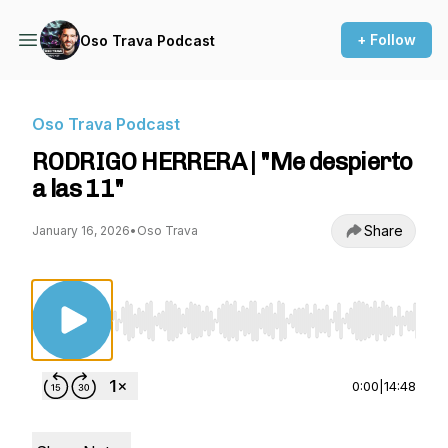
+ Follow
Oso Trava Podcast
Oso Trava Podcast
RODRIGO HERRERA | "Me despierto
a las 11"
Share
January 16, 2026
•
Oso Trava
Use Left/Right to seek, Home/End to jump to st
0:00
|
14:48