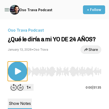
+ Follow
Oso Trava Podcast
Oso Trava Podcast
¿Qué le diría a mi YO DE 24 AÑOS?
Share
January 13, 2026
•
Oso Trava
Use Left/Right to seek, Home/End to jump to st
0:00
|
51:35
Show Notes