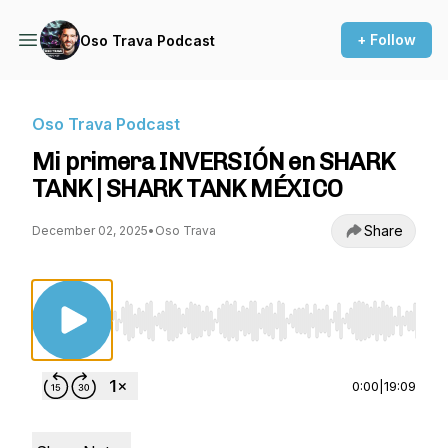
+ Follow
Oso Trava Podcast
Oso Trava Podcast
Mi primera INVERSIÓN en SHARK
TANK | SHARK TANK MÉXICO
Share
December 02, 2025
•
Oso Trava
Use Left/Right to seek, Home/End to jump to st
0:00
|
19:09