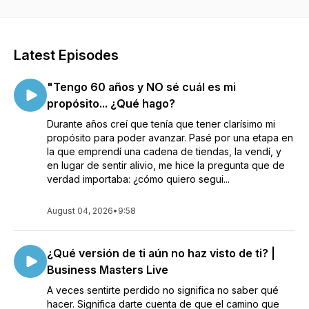
la vida en sus propios términos. En episodios cortos te
presento una serie de preguntas, conversaciones e ideas
que te ayudarán a conocer lo que te mueve, ser mejor en lo
que haces y vivir una vida más grande.
Latest Episodes
"Tengo 60 años y NO sé cuál es mi
propósito... ¿Qué hago?
Durante años creí que tenía que tener clarísimo mi
propósito para poder avanzar. Pasé por una etapa en
la que emprendí una cadena de tiendas, la vendí, y
en lugar de sentir alivio, me hice la pregunta que de
verdad importaba: ¿cómo quiero segui...
August 04, 2026
•
9:58
¿Qué versión de ti aún no haz visto de ti? |
Business Masters Live
A veces sentirte perdido no significa no saber qué
hacer. Significa darte cuenta de que el camino que